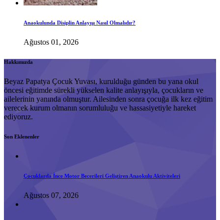
Anaokulunda Disiplin Anlayışı Nasıl Olmalıdır?
Ağustos 01, 2026
Hakkımızda
Beyaz Papatya Çocuk Yuvası, kurulduğu günden bu yana okul
öncesi eğitimde sürekli yükselen kalite anlayışıyla, çocukların ve
ailelerinin yanında olmuştur. Ailesinden sonra çocuğa ilk kez eğitim
verecek kurum olmanın sorumluluğu ve hassasiyetiyle hareket
ediyoruz.
Son Eklenenler
Çocuklarda İnce Motor Becerileri Geliştiren Anaokulu Aktiviteleri
Ağustos 07, 2026