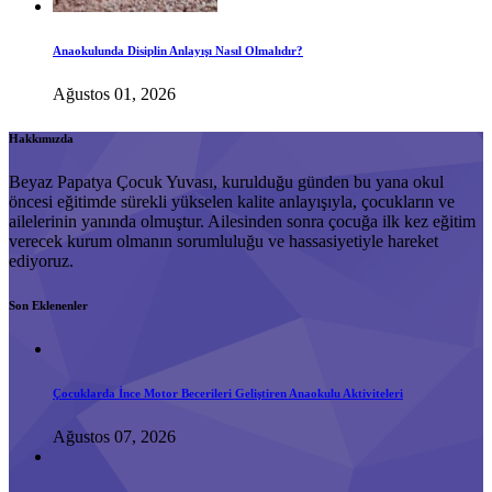
Anaokulunda Disiplin Anlayışı Nasıl Olmalıdır?
Ağustos 01, 2026
Hakkımızda
Beyaz Papatya Çocuk Yuvası, kurulduğu günden bu yana okul
öncesi eğitimde sürekli yükselen kalite anlayışıyla, çocukların ve
ailelerinin yanında olmuştur. Ailesinden sonra çocuğa ilk kez eğitim
verecek kurum olmanın sorumluluğu ve hassasiyetiyle hareket
ediyoruz.
Son Eklenenler
Çocuklarda İnce Motor Becerileri Geliştiren Anaokulu Aktiviteleri
Ağustos 07, 2026