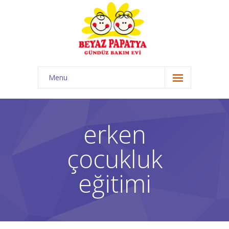
Menu
Ana Sayfa
Okulumuz
erken
-- Sınıflarımız
çocukluk
-- Kadromuz
eğitimi
-- Beslenme
Atölyelerimiz
Duyurular