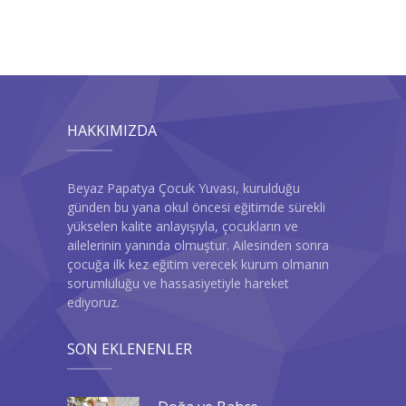
HAKKIMIZDA
Beyaz Papatya Çocuk Yuvası, kurulduğu
günden bu yana okul öncesi eğitimde sürekli
yükselen kalite anlayışıyla, çocukların ve
ailelerinin yanında olmuştur. Ailesinden sonra
çocuğa ilk kez eğitim verecek kurum olmanın
sorumluluğu ve hassasiyetiyle hareket
ediyoruz.
SON EKLENENLER