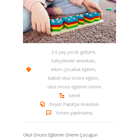
2-6 yaş çocuk gelişimi
,
bahçelievler anaokulu
,
erken çocukluk eğitimi
,
kaliteli okul öncesi eğitim
,
okul öncesi eğitimin önemi
Genel
Beyaz Papatya Anaokulu
Yorum yapılmamış
Okul Öncesi Eğitimin Önemi Çocuğun