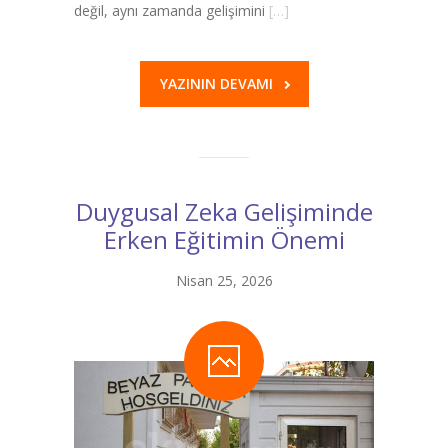
değil, aynı zamanda gelişimini
[…]
YAZININ DEVAMI
Duygusal Zeka Gelişiminde
Erken Eğitimin Önemi
Nisan 25, 2026