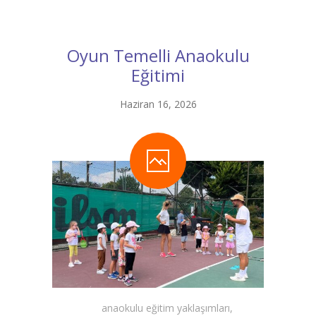
Foto Galeri
Oyun Temelli Anaokulu
Blog
Eğitimi
İletişim
Haziran 16, 2026
anaokulu eğitim yaklaşımları
,